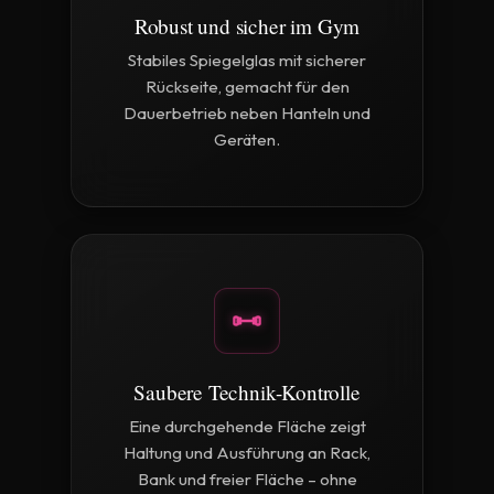
Robust und sicher im Gym
Stabiles Spiegelglas mit sicherer
Rückseite, gemacht für den
Dauerbetrieb neben Hanteln und
Geräten.
Saubere Technik-Kontrolle
Eine durchgehende Fläche zeigt
Haltung und Ausführung an Rack,
Bank und freier Fläche – ohne