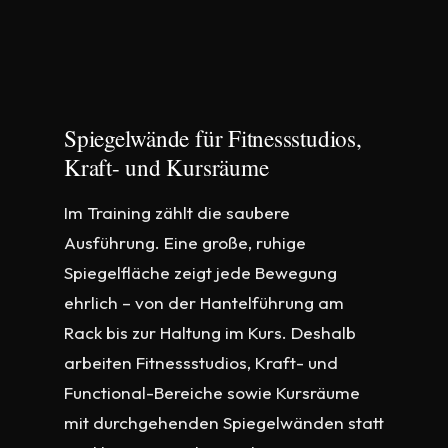
Spiegelwände für Fitnessstudios,
Kraft- und Kursräume
Im Training zählt die saubere
Ausführung. Eine große, ruhige
Spiegelfläche zeigt jede Bewegung
ehrlich – von der Hantelführung am
Rack bis zur Haltung im Kurs. Deshalb
arbeiten Fitnessstudios, Kraft- und
Functional-Bereiche sowie Kursräume
mit durchgehenden Spiegelwänden statt