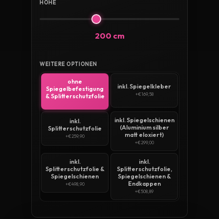
HÖHE
200
cm
WEITERE OPTIONEN
SPIEGEL KONFIGURATOR
ohne
inkl. Spiegelkleber
Spiegelbefestigung
+€169,58
& Splitterschutzfolie
BILDERGALERIE
inkl. Spiegelschienen
inkl.
(Aluminium silber
Splitterschutzfolie
FAQS
matt eloxiert)
+€259,90
+€299,00
inkl.
inkl.
Splitterschutzfolie &
Splitterschutzfolie,
Spiegelschienen
Spiegelschienen &
Endkappen
+€498,90
+€508,89