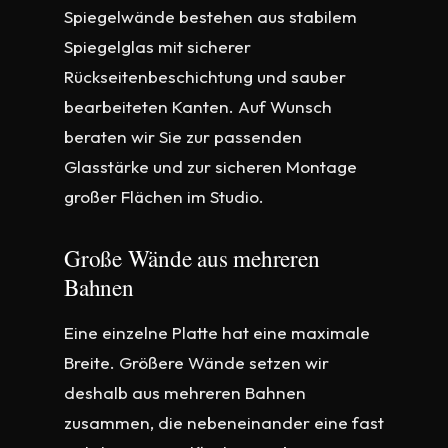
Spiegelwände bestehen aus stabilem
Spiegelglas mit sicherer
Rückseitenbeschichtung und sauber
bearbeiteten Kanten. Auf Wunsch
beraten wir Sie zur passenden
Glasstärke und zur sicheren Montage
großer Flächen im Studio.
Große Wände aus mehreren
Bahnen
Eine einzelne Platte hat eine maximale
Breite. Größere Wände setzen wir
deshalb aus mehreren Bahnen
zusammen, die nebeneinander eine fast