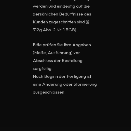
werden und eindeutig auf die
SPIEGEL KONFIGURATOR
persönlichen Bedürfnisse des
Kunden zugeschnitten sind (§
BILDERGALERIE
312g Abs. 2 Nr. 1 BGB).
Bitte prüfen Sie Ihre Angaben
FAQS
(Maße, Ausführung) vor
Abschluss der Bestellung
sorgfältig.
Nach Beginn der Fertigung ist
eine Änderung oder Stornierung
ausgeschlossen.